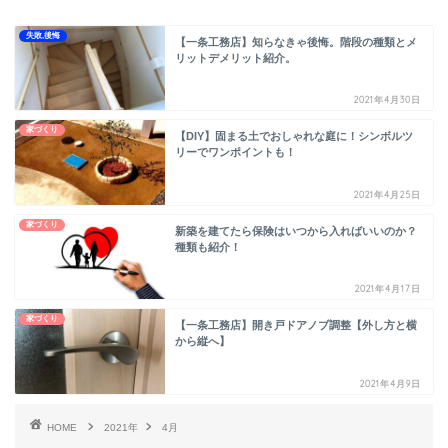
失敗,後悔
【一条工務店】知らなきゃ後悔。階段の種類とメ
リットデメリット紹介。
2021年4月30日
家づくり
【DIY】固まる土でおしゃれな庭に！シンボルツ
リーでワンポイントも！
2021年4月25日
家づくり
新築を建てたら保険はいつから入ればいいのか？
種類も紹介！
2021年4月17日
家づくり
【一条工務店】開き戸ドアノブ調整【外し方と横
から縦へ】
2021年4月9日
HOME
2021年
4月