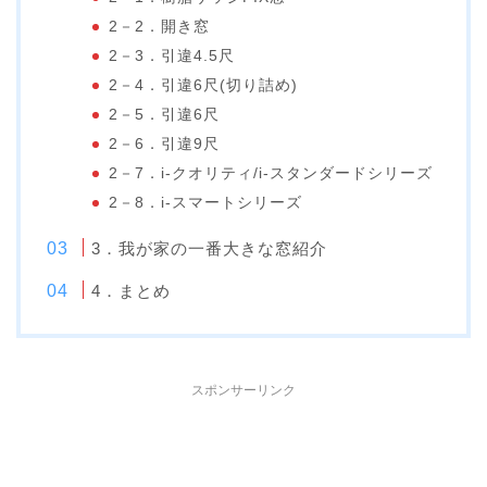
2－2．開き窓
2－3．引違4.5尺
2－4．引違6尺(切り詰め)
2－5．引違6尺
2－6．引違9尺
2－7．i-クオリティ/i-スタンダードシリーズ
2－8．i-スマートシリーズ
3．我が家の一番大きな窓紹介
4．まとめ
スポンサーリンク