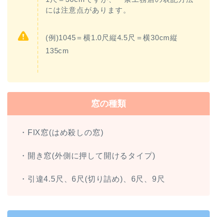
には注意点があります。
(例)1045＝横1.0尺縦4.5尺＝横30cm縦
135cm
窓の種類
・FIX窓(はめ殺しの窓)
・開き窓(外側に押して開けるタイプ)
・引違4.5尺、6尺(切り詰め)、6尺、9尺