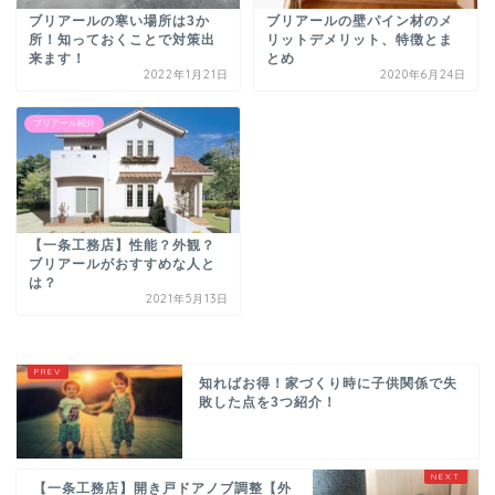
ブリアールの寒い場所は3か
ブリアールの壁パイン材のメ
所！知っておくことで対策出
リットデメリット、特徴とま
来ます！
とめ
2022年1月21日
2020年6月24日
ブリアール紹介
【一条工務店】性能？外観？
ブリアールがおすすめな人と
は？
2021年5月13日
知ればお得！家づくり時に子供関係で失
敗した点を3つ紹介！
【一条工務店】開き戸ドアノブ調整【外