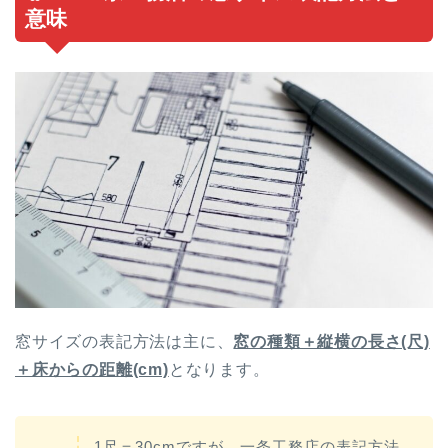
意味
窓サイズの表記方法は主に、
窓の種類＋縦横の長さ(尺)
＋床からの距離(cm)
となります。
1尺＝30cmですが、一条工務店の表記方法